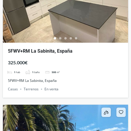
5FWV+RM La Sabinita, España
325.000€
1
hab
1
baño
500
m²
5FWV+RM La Sabinita, España
Casas
Terrenos
En venta