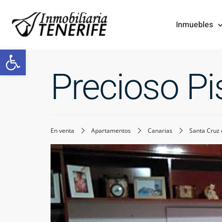
Inmuebles
Abrir barra de herramientas
Precioso P
En venta
Apartamentos
Canarias
Santa Cruz 