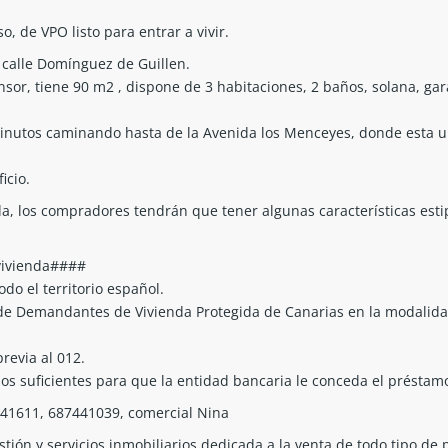
, de VPO listo para entrar a vivir.
 calle Domínguez de Guillen.
nsor, tiene 90 m2 , dispone de 3 habitaciones, 2 baños, solana, gar
minutos caminando hasta de la Avenida los Menceyes, donde esta ub
icio.
ada, los compradores tendrán que tener algunas características est
vivienda####
do el territorio español.
co de Demandantes de Vivienda Protegida de Canarias en la modali
previa al 012.
os suficientes para que la entidad bancaria le conceda el préstamo
641611, 687441039, comercial Nina
tión y servicios inmobiliarios dedicada a la venta de todo tipo de 