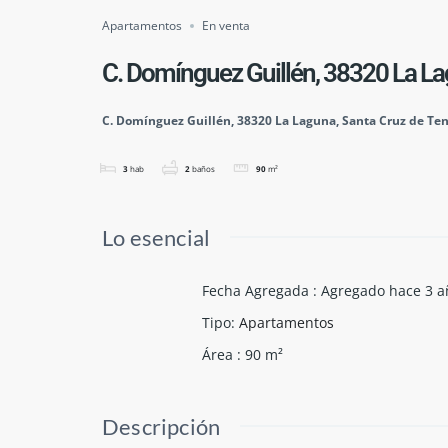
Apartamentos
En venta
C. Domínguez Guillén, 38320 La La
C. Domínguez Guillén, 38320 La Laguna, Santa Cruz de Ten
3
hab
2
baños
90
m²
Lo esencial
Fecha Agregada
:
Agregado hace 3 a
Tipo
:
Apartamentos
Área
:
90
m²
Descripción