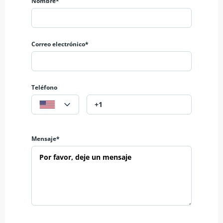
inmobiliarios dedicada a la venta de todo tipo de propiedades,
Nombre*
alquiler convencional y nueva construcción.
Encuentra más en https://www.inmobiliaria-tenerife.com
Correo electrónico*
Teléfono
Mensaje*