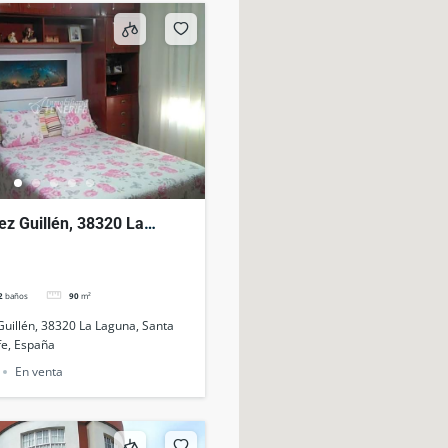
z Guillén, 38320 La
ta Cruz de Tenerife,
2
baños
90
m²
uillén, 38320 La Laguna, Santa
fe, España
En venta