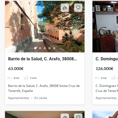
Barrio de la Salud, C. Arafo, 38008
C. Domíngue
Santa Cruz de Tenerife, España
Laguna, San
63.000€
126.000€
España
3
hab
1
baño
3
hab
Barrio de la Salud, C. Arafo, 38008 Santa Cruz de
C. Domínguez G
Tenerife, España
Cruz de Teneri
Apartamentos
En venta
Apartamentos