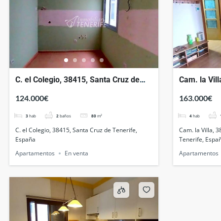
C. el Colegio, 38415, Santa Cruz de
Cam. la Vil
Tenerife, España
Cruz de Ten
124.000€
163.000€
3
hab
2
baños
80
m²
4
hab
C. el Colegio, 38415, Santa Cruz de Tenerife,
Cam. la Villa, 
España
Tenerife, Espa
Apartamentos
En venta
Apartamentos