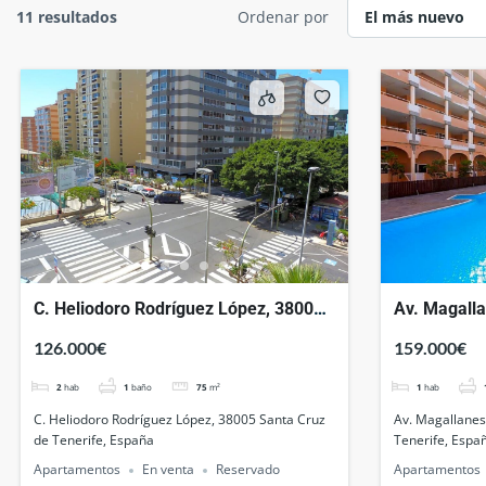
11 resultados
Ordenar por
C. Heliodoro Rodríguez López, 38005
Av. Magall
Santa Cruz de Tenerife, España
Santa Cruz 
126.000€
159.000€
2
hab
1
baño
75
m²
1
hab
C. Heliodoro Rodríguez López, 38005 Santa Cruz
Av. Magallanes
de Tenerife, España
Tenerife, Espa
Apartamentos
En venta
Reservado
Apartamentos