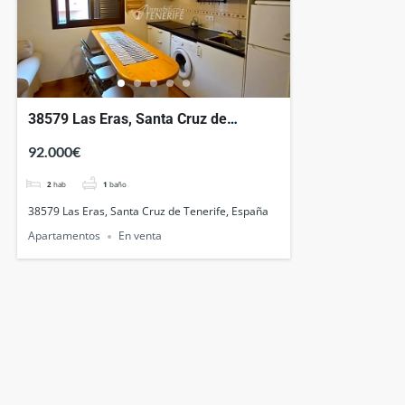
38579 Las Eras, Santa Cruz de
Tenerife, España
92.000€
2
hab
1
baño
38579 Las Eras, Santa Cruz de Tenerife, España
Apartamentos
En venta