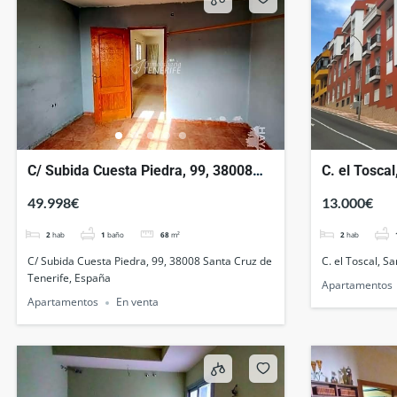
C/ Subida Cuesta Piedra, 99, 38008
C. el Toscal
Santa Cruz de Tenerife, España
España
49.998€
13.000€
2
hab
1
baño
68
m²
2
hab
C/ Subida Cuesta Piedra, 99, 38008 Santa Cruz de
C. el Toscal, S
Tenerife, España
Apartamentos
Apartamentos
En venta