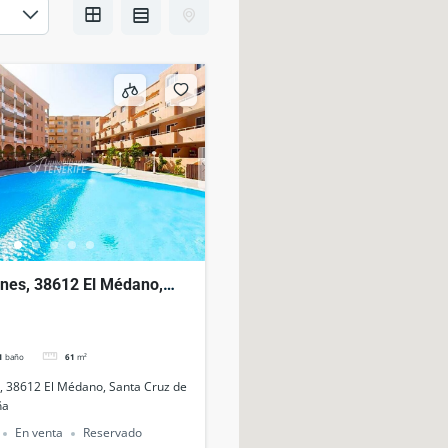
anes, 38612 El Médano,
de Tenerife, España
1
baño
61
m²
, 38612 El Médano, Santa Cruz de
ña
En venta
Reservado