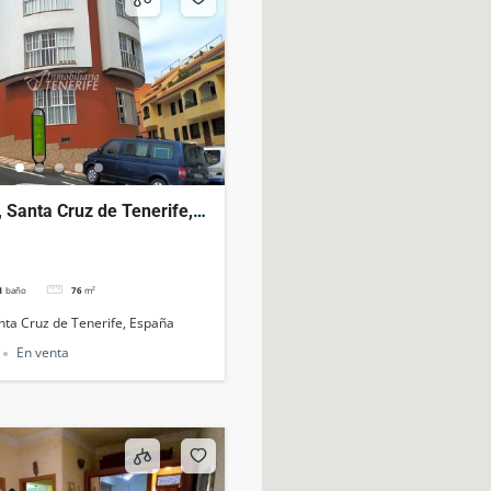
, Santa Cruz de Tenerife,
1
baño
76
m²
anta Cruz de Tenerife, España
En venta