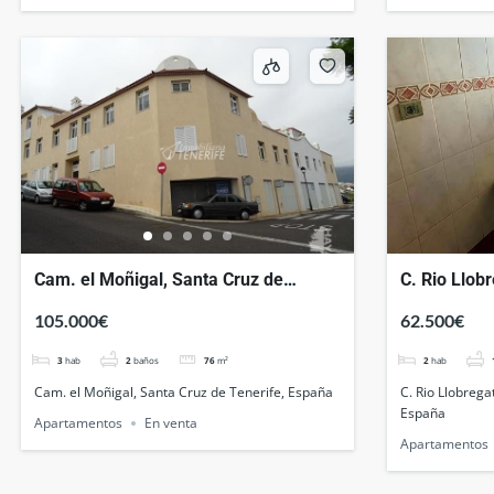
Cam. el Moñigal, Santa Cruz de
C. Rio Llob
Tenerife, España
Tenerife, E
105.000€
62.500€
3
hab
2
baños
76
m²
2
hab
Cam. el Moñigal, Santa Cruz de Tenerife, España
C. Rio Llobrega
España
Apartamentos
En venta
Apartamentos