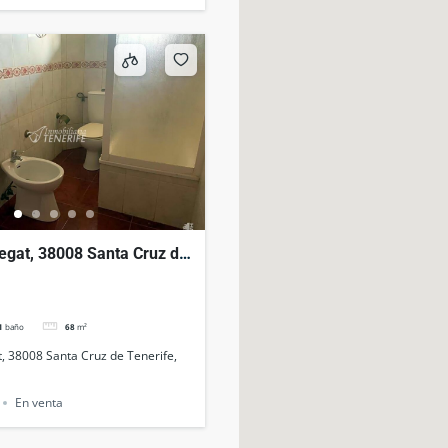
regat, 38008 Santa Cruz de
spaña
1
baño
68
m²
t, 38008 Santa Cruz de Tenerife,
En venta