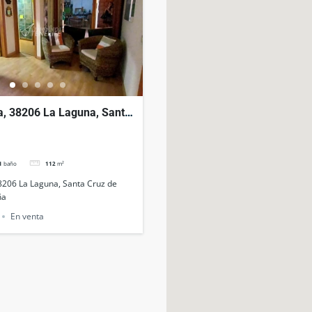
la, 38206 La Laguna, Santa
erife, España
1
baño
112
m²
38206 La Laguna, Santa Cruz de
ña
En venta