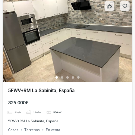
5FWV+RM La Sabinita, España
325.000€
1
hab
1
baño
500
m²
5FWV+RM La Sabinita, España
Casas
Terrenos
En venta