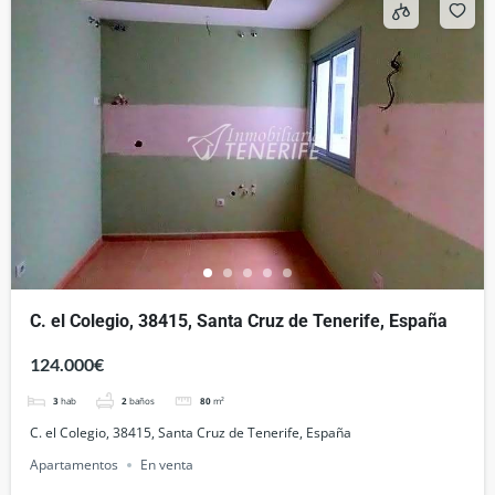
C. el Colegio, 38415, Santa Cruz de Tenerife, España
124.000€
3
hab
2
baños
80
m²
C. el Colegio, 38415, Santa Cruz de Tenerife, España
Apartamentos
En venta