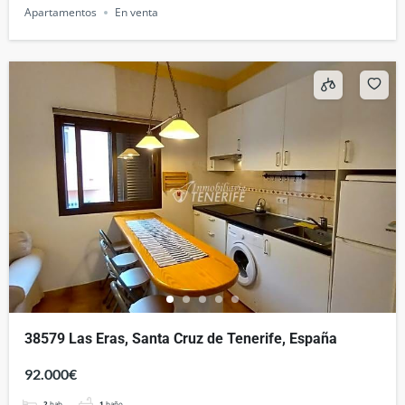
Apartamentos
En venta
38579 Las Eras, Santa Cruz de Tenerife, España
92.000€
2
hab
1
baño